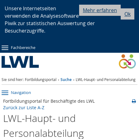
Zur
Zur
Zum
Unsere Internetseiten
Mehr erfahren
Ok
verwenden die Analysesoftware
Hauptnavigation
Seitennavigation
Inhalt
Piwik zur statistischen Auswertung der
Besucherzugriffe.
Fachbereiche
Sie sind hier:
Fortbildungsportal
Suche
LWL-Haupt- und Personalabteilung
Navigation
Fortbildungsportal für Beschäftigte des LWL
Zurück zur Liste A-Z
LWL-Haupt- und
Personalabteilung