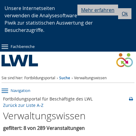
Zur
Zur
Zum
Unsere Internetseiten
Mehr erfahren
Ok
verwenden die Analysesoftware
Hauptnavigation
Seitennavigation
Inhalt
Piwik zur statistischen Auswertung der
Besucherzugriffe.
Fachbereiche
Sie sind hier:
Fortbildungsportal
Suche
Verwaltungswissen
Navigation
Fortbildungsportal für Beschäftigte des LWL
Zurück zur Liste A-Z
Verwaltungswissen
gefiltert: 8 von 289 Veranstaltungen