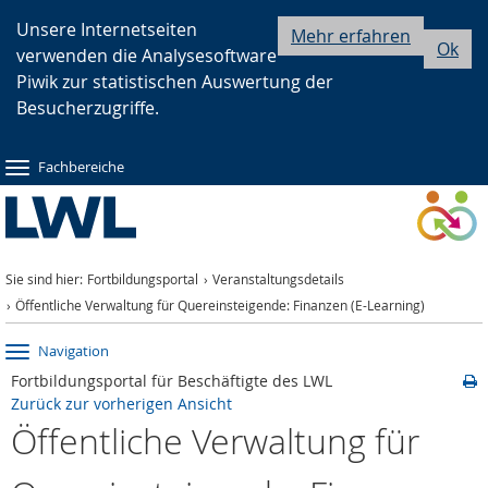
Zur
Zur
Zum
Unsere Internetseiten
Mehr erfahren
Ok
verwenden die Analysesoftware
Hauptnavigation
Seitennavigation
Inhalt
Piwik zur statistischen Auswertung der
Besucherzugriffe.
Fachbereiche
Sie sind hier:
Fortbildungsportal
Veranstaltungsdetails
Öffentliche Verwaltung für Quereinsteigende: Finanzen (E-Learning)
Navigation
Fortbildungsportal für Beschäftigte des LWL
Zurück zur vorherigen Ansicht
Öffentliche Verwaltung für