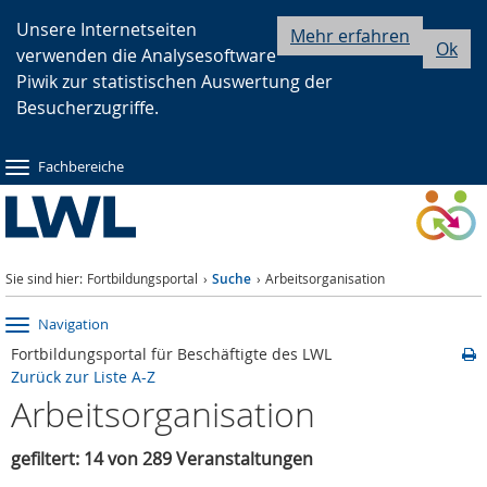
Zur
Zur
Zum
Unsere Internetseiten
Mehr erfahren
Ok
verwenden die Analysesoftware
Hauptnavigation
Seitennavigation
Inhalt
Piwik zur statistischen Auswertung der
Besucherzugriffe.
Fachbereiche
Sie sind hier:
Fortbildungsportal
Suche
Arbeitsorganisation
Navigation
Fortbildungsportal für Beschäftigte des LWL
Zurück zur Liste A-Z
Arbeitsorganisation
gefiltert: 14 von 289 Veranstaltungen