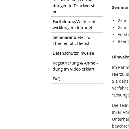
dun­gen in Druck­ver­si­
Seminar
on
Grun
Fort­bil­dung/Wei­ter­ent­
wick­lung im In­tra­net
Grund
Vorst
Se­mi­nar­an­bie­ter für
Beant
The­men öff. Dienst
Da­ten­schutz­hin­wei­se
Hinweis
Re­gis­trie­rung & An­mel­
Im Rahme
dung im Video er­klärt
Hierzu i
FAQ
Sie dahe
Verfahre
"Lösung
Die Teil
Ihrer An
Unterhal
beachten