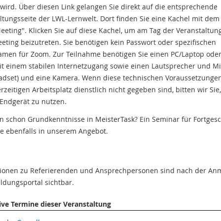
 wird. Über diesen Link gelangen Sie direkt auf die entsprechende
ltungsseite der LWL-Lernwelt. Dort finden Sie eine Kachel mit dem 
eting". Klicken Sie auf diese Kachel, um am Tag der Veranstaltu
ting beizutreten. Sie benötigen kein Passwort oder spezifischen
men für Zoom. Zur Teilnahme benötigen Sie einen PC/Laptop oder
it einem stabilen Internetzugang sowie einen Lautsprecher und M
adset) und eine Kamera. Wenn diese technischen Voraussetzunge
rzeitigen Arbeitsplatz dienstlich nicht gegeben sind, bitten wir Sie,
 Endgerät zu nutzen.
n schon Grundkenntnisse in MeisterTask? Ein Seminar für Fortgesc
ie ebenfalls in unserem Angebot.
tionen zu Referierenden und Ansprechpersonen sind nach der A
ildungsportal sichtbar.
ive Termine dieser Veranstaltung