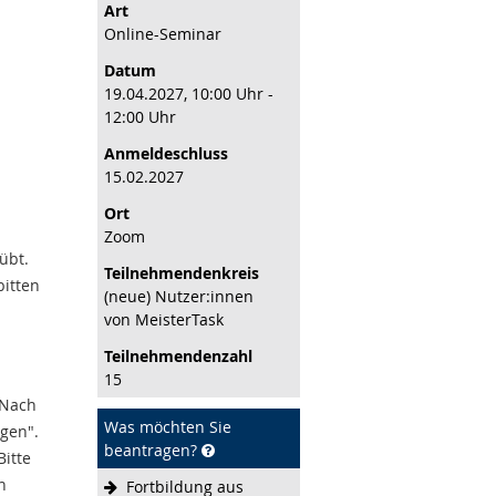
Art
Online-Seminar
Datum
19.04.2027, 10:00 Uhr -
12:00 Uhr
Anmeldeschluss
15.02.2027
Ort
Zoom
übt.
Teilnehmenden­kreis
bitten
(neue) Nutzer:innen
von MeisterTask
Teilnehmenden­zahl
15
 Nach
Was möchten Sie
ngen".
beantragen?
Bitte
n
Fortbildung aus