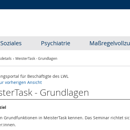
Zur
Zur
Zum
Hauptnavigation
Seitennavigation
Inhalt
Soziales
Psychiatrie
Maßregelvollz
details
MeisterTask - Grundlagen
ungsportal für Beschäftigte des LWL
ur vorherigen Ansicht
sterTask - Grundlagen
iel
en Grundfunktionen in MeisterTask kennen. Das Seminar richtet si
er:innen.