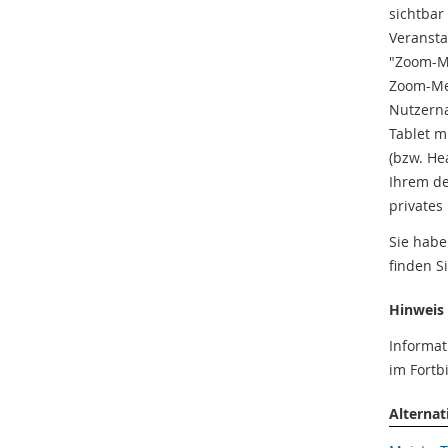
sichtbar
Veransta
"Zoom-Me
Zoom-Mee
Nutzerna
Tablet m
(bzw. He
Ihrem de
privates
Sie habe
finden S
Hinweis
Informa
im Fortb
Alternat