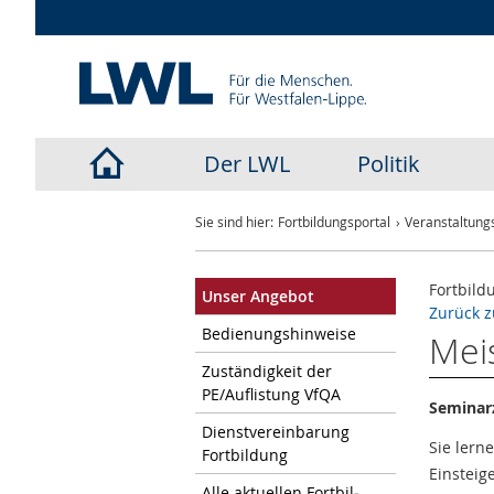
Der LWL
Politik
LWL-
Sie sind hier:
Fortbildungsportal
Veranstaltungs
Startseite
Fortbild
Unser An­ge­bot
Zurück z
Be­die­nungs­hin­wei­se
Mei
Zu­stän­dig­keit der
PE/Auf­lis­tung VfQA
Seminarz
Dienst­ver­ein­ba­rung
Sie lern
Fort­bil­dung
Einsteig
Alle ak­tu­el­len Fort­bil­