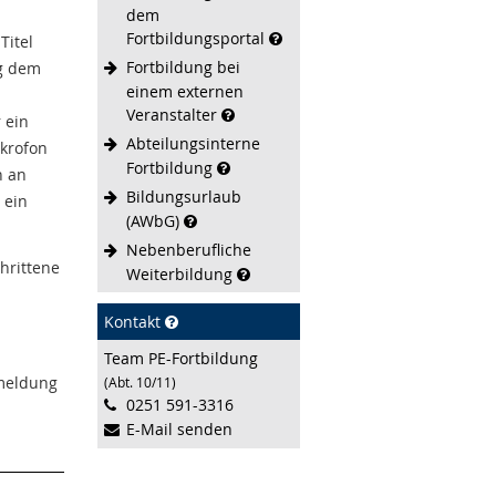
dem
Fortbildungsportal
Titel
Fortbildung bei
ng dem
einem externen
Veranstalter
 ein
Abteilungsinterne
ikrofon
Fortbildung
n an
Bildungsurlaub
 ein
(AWbG)
Nebenberufliche
hrittene
Weiterbildung
Kontakt
Team PE-Fortbildung
nmeldung
(Abt. 10/11)
0251 591-3316
E-Mail senden