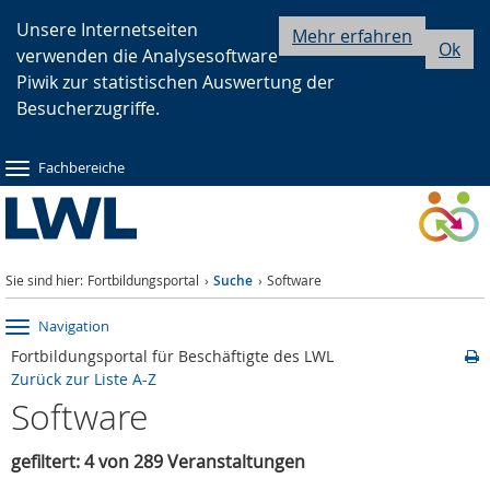
Zur
Zur
Zum
Unsere Internetseiten
Mehr erfahren
Ok
verwenden die Analysesoftware
Hauptnavigation
Seitennavigation
Inhalt
Piwik zur statistischen Auswertung der
Besucherzugriffe.
Fachbereiche
Sie sind hier:
Fortbildungsportal
Suche
Software
Navigation
Fortbildungsportal für Beschäftigte des LWL
Zurück zur Liste A-Z
Software
gefiltert: 4 von 289 Veranstaltungen