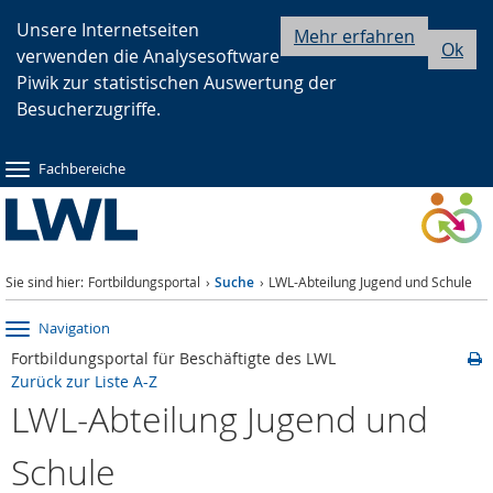
Zur
Zur
Zum
Unsere Internetseiten
Mehr erfahren
Ok
verwenden die Analysesoftware
Hauptnavigation
Seitennavigation
Inhalt
Piwik zur statistischen Auswertung der
Besucherzugriffe.
Fachbereiche
Sie sind hier:
Fortbildungsportal
Suche
LWL-Abteilung Jugend und Schule
Navigation
Fortbildungsportal für Beschäftigte des LWL
Zurück zur Liste A-Z
LWL-Abteilung Jugend und
Schule