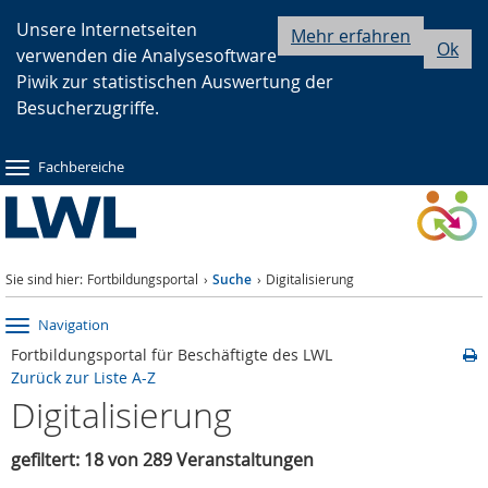
Zur
Zur
Zum
Unsere Internetseiten
Mehr erfahren
Ok
verwenden die Analysesoftware
Hauptnavigation
Seitennavigation
Inhalt
Piwik zur statistischen Auswertung der
Besucherzugriffe.
Fachbereiche
Sie sind hier:
Fortbildungsportal
Suche
Digitalisierung
Navigation
Fortbildungsportal für Beschäftigte des LWL
Zurück zur Liste A-Z
Digitalisierung
gefiltert: 18 von 289 Veranstaltungen