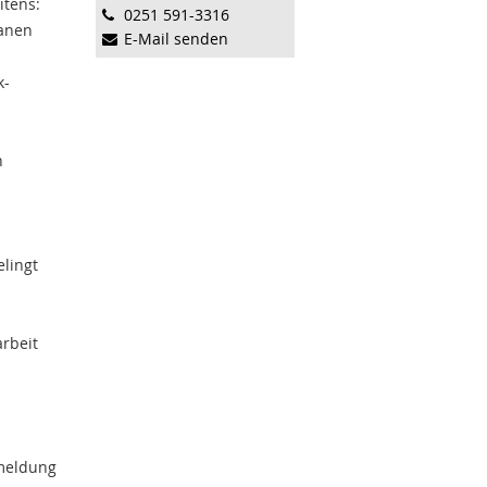
itens:
0251 591-3316
lanen
E-Mail senden
k-
h
elingt
rbeit
nmeldung