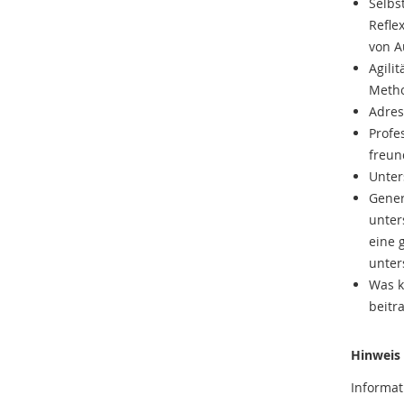
Selbs
Refle
von 
Agili
Meth
Adres
Profe
freun
Unter
Gener
unter
eine 
unter
Was k
beitr
Hinweis
Informa