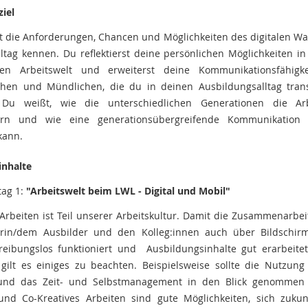
iel
t die Anforderungen, Chancen und Möglichkeiten des digitalen W
lltag kennen. Du reflektierst deine persönlichen Möglichkeiten in
en Arbeitswelt und erweiterst deine Kommunikationsfähigk
ichen und Mündlichen, die du in deinen Ausbildungsalltag tran
 Du weißt, wie die unterschiedlichen Generationen die Arb
ern und wie eine generationsübergreifende Kommunikation g
kann.
inhalte
ag 1:
"Arbeitswelt beim LWL - Digital und Mobil"
Arbeiten ist Teil unserer Arbeitskultur. Damit die Zusammenarbei
erin/dem Ausbilder und den Kolleg:innen auch über Bildschir
reibungslos funktioniert und Ausbildungsinhalte gut erarbeite
gilt es einiges zu beachten. Beispielsweise sollte die Nutzung 
und das Zeit- und Selbstmanagement in den Blick genommen
 und Co-Kreatives Arbeiten sind gute Möglichkeiten, sich zuku