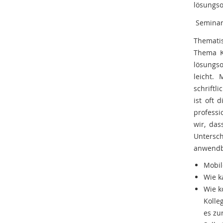
lösungso
Seminar
Themati
Thema K
lösungso
leicht.
schriftl
ist oft 
professi
wir, das
Untersc
anwendb
Mobil
Wie k
Wie k
Kolle
es zu