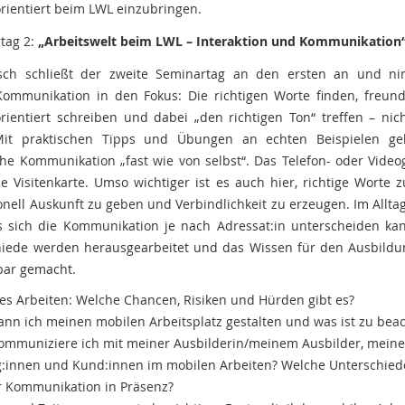
rientiert beim LWL einzubringen.
tag 2:
„Arbeitswelt beim LWL – Interaktion und Kommunikation
sch schließt der zweite Seminartag an den ersten an und n
ommunikation in den Fokus: Die richtigen Worte finden, freund
rientiert schreiben und dabei „den richtigen Ton“ treffen – ni
 Mit praktischen Tipps und Übungen an echten Beispielen gel
iche Kommunikation „fast wie von selbst“. Das Telefon- oder Vide
die Visitenkarte. Umso wichtiger ist es auch hier, richtige Worte z
onell Auskunft zu geben und Verbindlichkeit zu erzeugen. Im Allta
s sich die Kommunikation je nach Adressat:in unterscheiden ka
hiede werden herausgearbeitet und das Wissen für den Ausbildun
ar gemacht.
es Arbeiten: Welche Chancen, Risiken und Hürden gibt es?
ann ich meinen mobilen Arbeitsplatz gestalten und was ist zu bea
ommuniziere ich mit meiner Ausbilderin/meinem Ausbilder, mein
g:innen und Kund:innen im mobilen Arbeiten? Welche Unterschied
r Kommunikation in Präsenz?