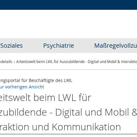
Zur
Zur
Zum
Hauptnavigation
Seitennavigation
Inhalt
Soziales
Psychiatrie
Maßregelvollz
details
Arbeitswelt beim LWL für Auszubildende - Digital und Mobil & Interak
ungsportal für Beschäftigte des LWL
ur vorherigen Ansicht
eitswelt beim LWL für
ubildende - Digital und Mobil 
eraktion und Kommunikation