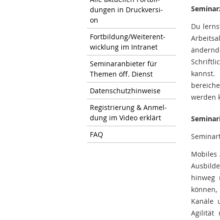
Seminarz
dun­gen in Druck­ver­si­
on
Du lerns
Fort­bil­dung/Wei­ter­ent­
Arbeitsa
wick­lung im In­tra­net
ändernd
Schriftl
Se­mi­nar­an­bie­ter für
kannst.
The­men öff. Dienst
bereich
Da­ten­schutz­hin­wei­se
werden 
Re­gis­trie­rung & An­mel­
dung im Video er­klärt
Seminar
FAQ
Seminart
Mobiles 
Ausbild
hinweg 
können, 
Kanäle 
Agilität