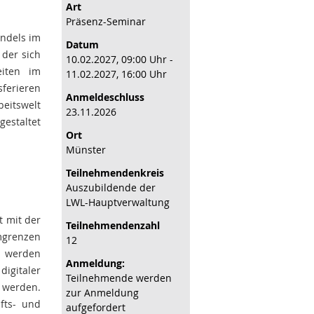
Art
Präsenz-Seminar
andels im
Datum
 der sich
10.02.2027, 09:00 Uhr -
eiten im
11.02.2027, 16:00 Uhr
sferieren
Anmeldeschluss
eitswelt
23.11.2026
estaltet
Ort
Münster
Teilnehmenden­kreis
Auszubildende der
LWL-Hauptverwaltung
t mit der
Teilnehmenden­zahl
mgrenzen
12
t werden
Anmeldung:
digitaler
Teilnehmende werden
 werden.
zur Anmeldung
nfts- und
aufgefordert