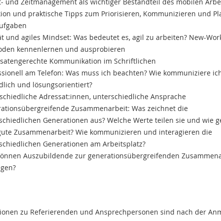
t- und Zeitmanagement als wichtiger Bestandteil des mobilen Arbe
xion und praktische Tipps zum Priorisieren, Kommunizieren und P
Aufgaben
tät und agiles Mindset: Was bedeutet es, agil zu arbeiten? New-Wor
oden kennenlernen und ausprobieren
satengerechte Kommunikation im Schriftlichen
ssionell am Telefon: Was muss ich beachten? Wie kommuniziere ic
dlich und lösungsorientiert?
schiedliche Adressat:innen, unterschiedliche Ansprache
ationsübergreifende Zusammenarbeit: Was zeichnet die
schiedlichen Generationen aus? Welche Werte teilen sie und wie g
gute Zusammenarbeit? Wie kommunizieren und interagieren die
schiedlichen Generationen am Arbeitsplatz?
önnen Auszubildende zur generationsübergreifenden Zusammena
agen?
tionen zu Referierenden und Ansprechpersonen sind nach der A