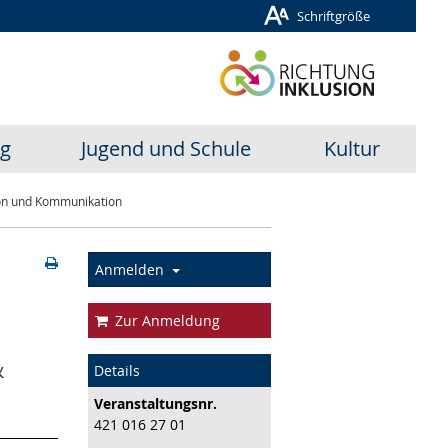
Schriftgröße
ug
Jugend und Schule
Kultur
tion und Kommunikation
Anmelden
Zur Anmeldung
&
Details
Veranstaltungs­nr.
421 016 27 01