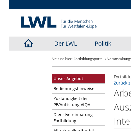
Der LWL
Politik
LWL-
Sie sind hier:
Fortbildungsportal
Veranstaltungs
Startseite
Fortbild
Unser An­ge­bot
Zurück z
Be­die­nungs­hin­wei­se
Arb
Zu­stän­dig­keit der
Ausz
PE/Auf­lis­tung VfQA
Dienst­ver­ein­ba­rung
Int
Fort­bil­dung
Alle ak­tu­el­len Fort­bil­