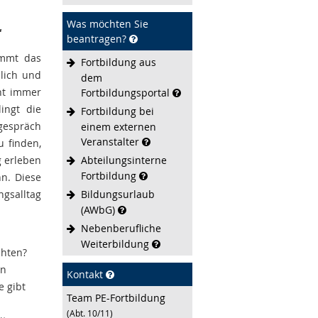
Was möchten Sie
“
beantragen?
immt das
Fortbildung aus
lich und
dem
cht immer
Fortbildungsportal
ingt die
Fortbildung bei
ogespräch
einem externen
Veranstalter
u finden,
g erleben
Abteilungsinterne
Fortbildung
nn. Diese
gsalltag
Bildungsurlaub
(AWbG)
Nebenberufliche
Weiterbildung
chten?
en
Kontakt
e gibt
Team PE-Fortbildung
(Abt. 10/11)