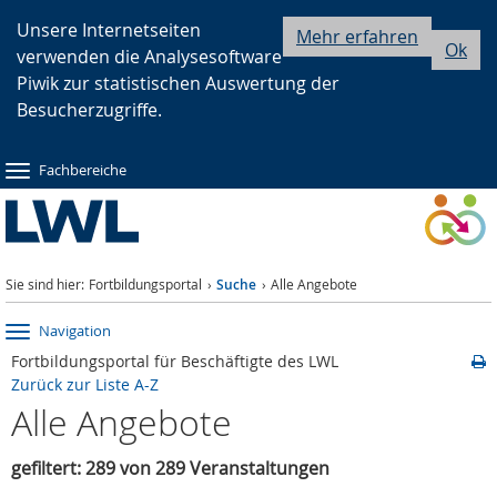
Zur
Zur
Zum
Unsere Internetseiten
Mehr erfahren
Ok
verwenden die Analysesoftware
Hauptnavigation
Seitennavigation
Inhalt
Piwik zur statistischen Auswertung der
Besucherzugriffe.
Fachbereiche
Sie sind hier:
Fortbildungsportal
Suche
Alle Angebote
Navigation
Fortbildungsportal für Beschäftigte des LWL
Zurück zur Liste A-Z
Alle Angebote
gefiltert: 289 von 289 Veranstaltungen