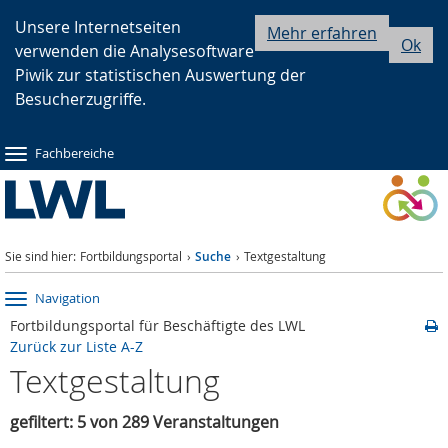
Zur
Zur
Zum
Unsere Internetseiten
Mehr erfahren
Ok
verwenden die Analysesoftware
Hauptnavigation
Seitennavigation
Inhalt
Piwik zur statistischen Auswertung der
Besucherzugriffe.
Fachbereiche
Sie sind hier:
Fortbildungsportal
Suche
Textgestaltung
Navigation
Fortbildungsportal für Beschäftigte des LWL
Zurück zur Liste A-Z
Textgestaltung
gefiltert: 5 von 289 Veranstaltungen