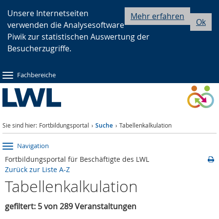
Zur
Zur
Zum
Unsere Internetseiten
Mehr erfahren
Ok
verwenden die Analysesoftware
Hauptnavigation
Seitennavigation
Inhalt
Piwik zur statistischen Auswertung der
Besucherzugriffe.
Fachbereiche
Sie sind hier:
Fortbildungsportal
Suche
Tabellenkalkulation
Navigation
Fortbildungsportal für Beschäftigte des LWL
Zurück zur Liste A-Z
Tabellenkalkulation
gefiltert: 5 von 289 Veranstaltungen