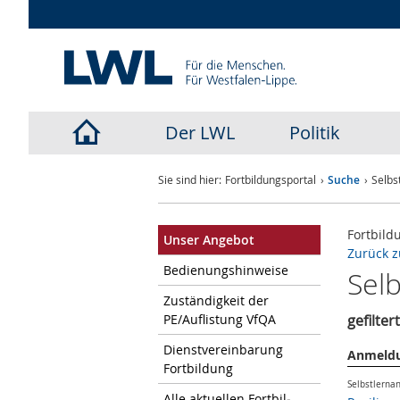
Der LWL
Politik
LWL-
Sie sind hier:
Fortbildungsportal
Suche
Selb
Startseite
Fortbild
Unser An­ge­bot
Zurück z
Be­die­nungs­hin­wei­se
Sel
Zu­stän­dig­keit der
PE/Auf­lis­tung VfQA
gefilte
Dienst­ver­ein­ba­rung
Anmeldu
Fort­bil­dung
Selbstlerna
Alle ak­tu­el­len Fort­bil­