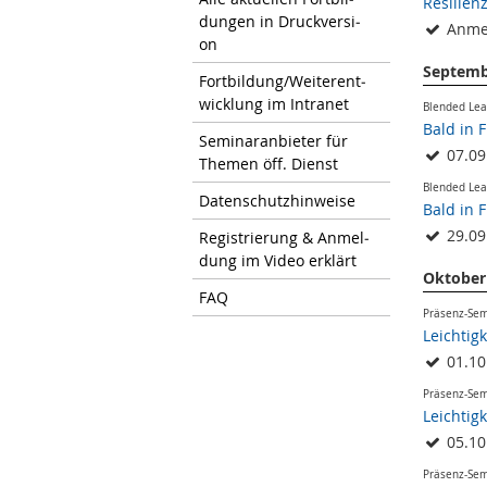
Resilien
dun­gen in Druck­ver­si­
Anmel
on
Septemb
Fort­bil­dung/Wei­ter­ent­
wick­lung im In­tra­net
Blended Lea
Bald in 
Se­mi­nar­an­bie­ter für
07.09
The­men öff. Dienst
Blended Lea
Da­ten­schutz­hin­wei­se
Bald in 
29.09
Re­gis­trie­rung & An­mel­
dung im Video er­klärt
Oktober
FAQ
Präsenz-Se
Leichtig
01.10
Präsenz-Se
Leichtig
05.10
Präsenz-Se