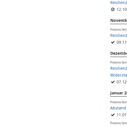
Resilien
12.10
Novemb
Präsenz-Se
Resilien
09.11
Dezembe
Präsenz-Se
Resilien
Widersta
07.12
Januar 
Präsenz-Se
Abstand 
11.01
Präsenz-Se