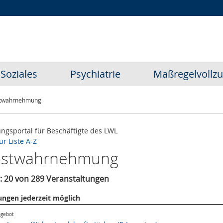
Zur
Zur
Zum
Hauptnavigation
Seitennavigation
Inhalt
Soziales
Psychiatrie
Maßregelvollz
stwahrnehmung
ungsportal für Beschäftigte des LWL
ur Liste A-Z
bstwahrnehmung
rt: 20 von 289 Veranstaltungen
ngen jederzeit möglich
ngebot