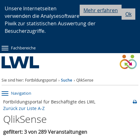
Zur
Zur
Zum
Unsere Internetseiten
Mehr erfahren
Ok
verwenden die Analysesoftware
Hauptnavigation
Seitennavigation
Inhalt
Piwik zur statistischen Auswertung der
Besucherzugriffe.
Fachbereiche
Sie sind hier:
Fortbildungsportal
Suche
QlikSense
Navigation
Fortbildungsportal für Beschäftigte des LWL
Zurück zur Liste A-Z
QlikSense
gefiltert: 3 von 289 Veranstaltungen