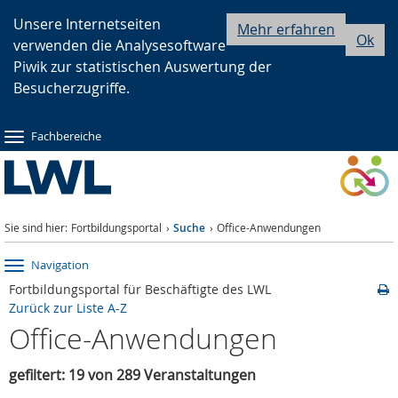
Zur
Zur
Zum
Unsere Internetseiten
Mehr erfahren
Ok
verwenden die Analysesoftware
Hauptnavigation
Seitennavigation
Inhalt
Piwik zur statistischen Auswertung der
Besucherzugriffe.
Fachbereiche
Sie sind hier:
Fortbildungsportal
Suche
Office-Anwendungen
Navigation
Fortbildungsportal für Beschäftigte des LWL
Zurück zur Liste A-Z
Office-Anwendungen
gefiltert: 19 von 289 Veranstaltungen