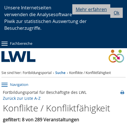
Zur
Zur
Zum
Unsere Internetseiten
Mehr erfahren
Ok
verwenden die Analysesoftware
Hauptnavigation
Seitennavigation
Inhalt
Piwik zur statistischen Auswertung der
Besucherzugriffe.
Fachbereiche
Sie sind hier:
Fortbildungsportal
Suche
Konflikte / Konfliktfähigkeit
Navigation
Fortbildungsportal für Beschäftigte des LWL
Zurück zur Liste A-Z
Konflikte / Konfliktfähigkeit
gefiltert: 8 von 289 Veranstaltungen