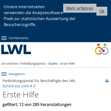
Zur
Zur
Zum
Unsere Internetseiten
Mehr erfahren
Ok
verwenden die Analysesoftware
Hauptnavigation
Seitennavigation
Inhalt
Piwik zur statistischen Auswertung der
Besucherzugriffe.
Fachbereiche
Sie sind hier:
Fortbildungsportal
Suche
Erste Hilfe
Navigation
Fortbildungsportal für Beschäftigte des LWL
Zurück zur Liste A-Z
Erste Hilfe
gefiltert: 12 von 289 Veranstaltungen