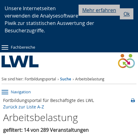
Zur
Zur
Zum
Unsere Internetseiten
Mehr erfahren
Ok
verwenden die Analysesoftware
Hauptnavigation
Seitennavigation
Inhalt
Piwik zur statistischen Auswertung der
Besucherzugriffe.
Fachbereiche
Sie sind hier:
Fortbildungsportal
Suche
Arbeitsbelastung
Navigation
Fortbildungsportal für Beschäftigte des LWL
Zurück zur Liste A-Z
Arbeitsbelastung
gefiltert: 14 von 289 Veranstaltungen