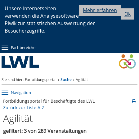
Zur
Zur
Zum
Unsere Internetseiten
Mehr erfahren
Ok
verwenden die Analysesoftware
Hauptnavigation
Seitennavigation
Inhalt
Piwik zur statistischen Auswertung der
Besucherzugriffe.
Fachbereiche
Sie sind hier:
Fortbildungsportal
Suche
Agilität
Navigation
Fortbildungsportal für Beschäftigte des LWL
Zurück zur Liste A-Z
Agilität
gefiltert: 3 von 289 Veranstaltungen