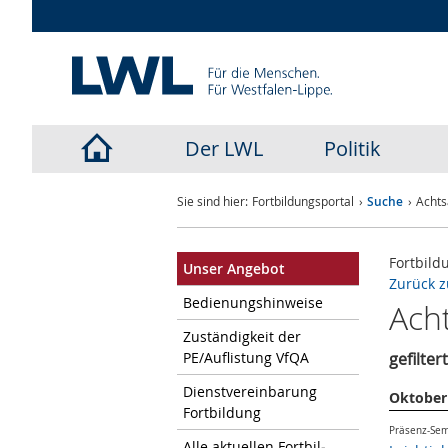
Der LWL
Politik
LWL-
Sie sind hier:
Fortbildungsportal
Suche
Achts
Startseite
Fortbild
Unser An­ge­bot
Zurück z
Be­die­nungs­hin­wei­se
Ach
Zu­stän­dig­keit der
PE/Auf­lis­tung VfQA
gefilte
Dienst­ver­ein­ba­rung
Oktober
Fort­bil­dung
Präsenz-Se
Alle ak­tu­el­len Fort­bil­