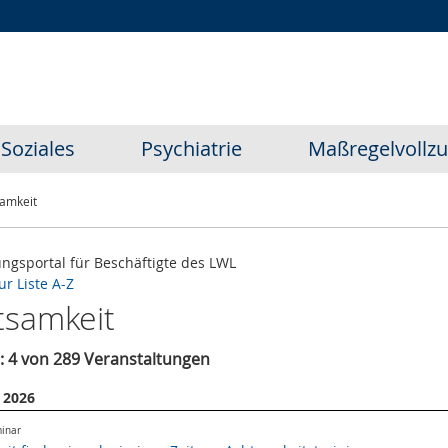
Zur
Zur
Zum
Hauptnavigation
Seitennavigation
Inhalt
Soziales
Psychiatrie
Maßregelvollz
amkeit
ungsportal für Beschäftigte des LWL
ur Liste A-Z
tsamkeit
rt: 4 von 289 Veranstaltungen
 2026
minar