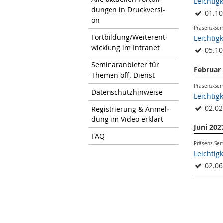
Leichtig
dun­gen in Druck­ver­si­
01.10
on
Präsenz-Se
Fort­bil­dung/Wei­ter­ent­
Leichtig
wick­lung im In­tra­net
05.10
Se­mi­nar­an­bie­ter für
Februar
The­men öff. Dienst
Präsenz-Se
Da­ten­schutz­hin­wei­se
Leichtig
02.02
Re­gis­trie­rung & An­mel­
dung im Video er­klärt
Juni 202
FAQ
Präsenz-Se
Leichtig
02.06