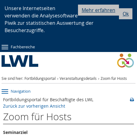
Zur
Zur
Zum
Unsere Internetseiten
Mehr erfahren
Ok
verwenden die Analysesoftware
Hauptnavigation
Seitennavigation
Inhalt
Piwik zur statistischen Auswertung der
Besucherzugriffe.
Fachbereiche
Sie sind hier:
Fortbildungsportal
Veranstaltungsdetails
Zoom für Hosts
Navigation
Fortbildungsportal für Beschäftigte des LWL
Zurück zur vorherigen Ansicht
Zoom für Hosts
Seminarziel