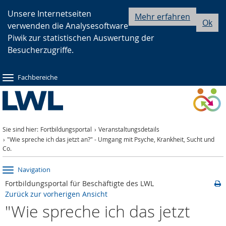
Zur
Zur
Zum
Unsere Internetseiten
Mehr erfahren
Ok
verwenden die Analysesoftware
Hauptnavigation
Seitennavigation
Inhalt
Piwik zur statistischen Auswertung der
Besucherzugriffe.
Fachbereiche
Sie sind hier:
Fortbildungsportal
Veranstaltungsdetails
"Wie spreche ich das jetzt an?" - Umgang mit Psyche, Krankheit, Sucht und
Co.
Navigation
Fortbildungsportal für Beschäftigte des LWL
Zurück zur vorherigen Ansicht
"Wie spreche ich das jetzt