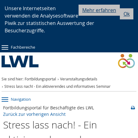
Zur
Zur
Zum
Unsere Internetseiten
Mehr erfahren
Ok
verwenden die Analysesoftware
Hauptnavigation
Seitennavigation
Inhalt
Piwik zur statistischen Auswertung der
Besucherzugriffe.
Fachbereiche
Sie sind hier:
Fortbildungsportal
Veranstaltungsdetails
Stress lass nach! - Ein aktivierendes und informatives Seminar
Navigation
Fortbildungsportal für Beschäftigte des LWL
Zurück zur vorherigen Ansicht
Stress lass nach! - Ein