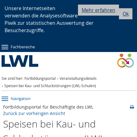
Zur
Zur
Zum
Unsere Internetseiten
Mehr erfahren
Ok
verwenden die Analysesoftware
Hauptnavigation
Seitennavigation
Inhalt
Piwik zur statistischen Auswertung der
Besucherzugriffe.
Fachbereiche
Sie sind hier:
Fortbildungsportal
Veranstaltungsdetails
Speisen bei Kau- und Schluckstörungen (LWL-Schulen)
Navigation
Fortbildungsportal für Beschäftigte des LWL
Zurück zur vorherigen Ansicht
Speisen bei Kau- und