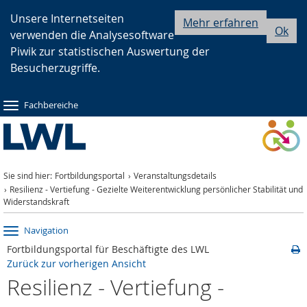
Zur
Zur
Zum
Unsere Internetseiten
Mehr erfahren
Ok
verwenden die Analysesoftware
Hauptnavigation
Seitennavigation
Inhalt
Piwik zur statistischen Auswertung der
Besucherzugriffe.
Fachbereiche
Sie sind hier:
Fortbildungsportal
Veranstaltungsdetails
Resilienz - Vertiefung - Gezielte Weiterentwicklung persönlicher Stabilität und
Widerstandskraft
Navigation
Fortbildungsportal für Beschäftigte des LWL
Zurück zur vorherigen Ansicht
Resilienz - Vertiefung -