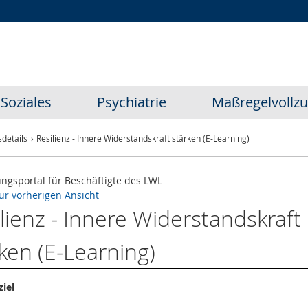
Zur
Zur
Zum
Hauptnavigation
Seitennavigation
Inhalt
Soziales
Psychiatrie
Maßregelvollz
details
Resilienz - Innere Widerstandskraft stärken (E-Learning)
ungsportal für Beschäftigte des LWL
ur vorherigen Ansicht
lienz - Innere Widerstandskraft
ken (E-Learning)
iel