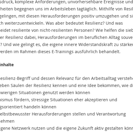
sdruck, komplexe Anforderungen, unvorhersehbare Ereignisse un
heiten begegnen uns im Arbeitsleben tagtäglich. Mithilfe von Resi
gelingen, mit diesen Herausforderungen positiv umzugehen und s
ch weiterzuentwickeln. Was aber bedeutet Resilienz? Und was
eidet resiliente von nicht-resilienten Personen? Wie helfen die si
er Resilienz dabei, Herausforderungen im beruflichen Alltag souv
? Und wie gelingt es, die eigene innere Widerstandskraft zu stärke
erden im Rahmen dieses E-Trainings ausführlich behandelt.
inhalte
esilienz-Begriff und dessen Relevanz für den Arbeitsalltag verste
ieben Säulen der Resilienz kennen und eine Idee bekommen, wie d
hwierigen Situationen genutzt werden können
ismus fördern, stressige Situationen eher akzeptieren und
gsorientiert handeln können
selbstbewusster Herausforderungen stellen und Verantwortung
nehmen
igene Netzwerk nutzen und die eigene Zukunft aktiv gestalten kö