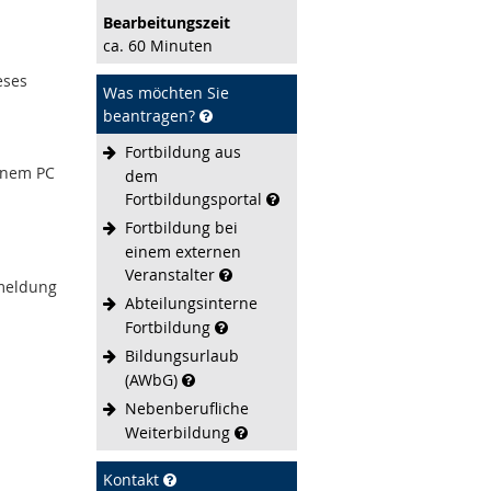
Bearbeitungs­zeit
ca. 60 Minuten
eses
Was möchten Sie
beantragen?
Fortbildung aus
einem PC
dem
Fortbildungsportal
Fortbildung bei
einem externen
Veranstalter
nmeldung
Abteilungsinterne
Fortbildung
Bildungsurlaub
(AWbG)
Nebenberufliche
Weiterbildung
Kontakt