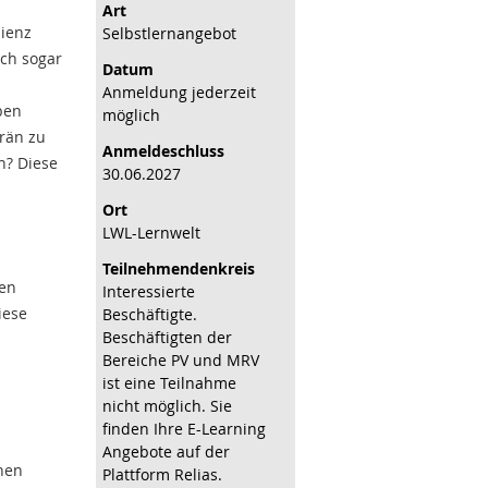
d
Art
lienz
Selbstlernangebot
ich sogar
Datum
Anmeldung jederzeit
eben
möglich
erän zu
Anmeldeschluss
n? Diese
30.06.2027
Ort
LWL-Lernwelt
Teilnehmenden­kreis
hen
Interessierte
iese
Beschäftigte.
Beschäftigten der
Bereiche PV und MRV
ist eine Teilnahme
nicht möglich. Sie
finden Ihre E-Learning
Angebote auf der
nnen
Plattform Relias.