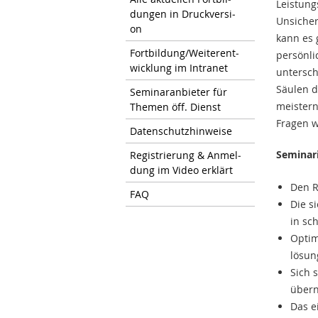
Leistung
dun­gen in Druck­ver­si­
Unsicher
on
kann es 
Fort­bil­dung/Wei­ter­ent­
persönli
wick­lung im In­tra­net
untersch
Säulen d
Se­mi­nar­an­bie­ter für
meistern
The­men öff. Dienst
Fragen w
Da­ten­schutz­hin­wei­se
Seminar
Re­gis­trie­rung & An­mel­
dung im Video er­klärt
Den R
FAQ
Die s
in sc
Optim
lösun
Sich 
über
Das e