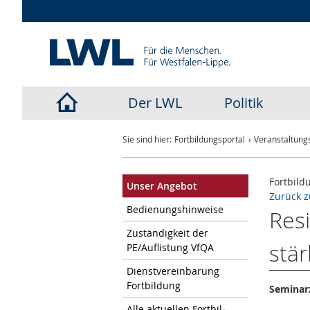
Der LWL
Politik
LWL-
Sie sind hier:
Fortbildungsportal
Veranstaltungs
Startseite
Fortbild
Unser An­ge­bot
Zurück z
Be­die­nungs­hin­wei­se
Resi
Zu­stän­dig­keit der
stär
PE/Auf­lis­tung VfQA
Dienst­ver­ein­ba­rung
Fort­bil­dung
Seminarz
Alle ak­tu­el­len Fort­bil­