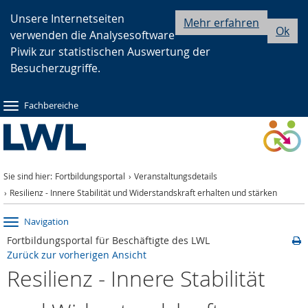
Zur
Zur
Zum
Unsere Internetseiten
Mehr erfahren
Ok
verwenden die Analysesoftware
Hauptnavigation
Seitennavigation
Inhalt
Piwik zur statistischen Auswertung der
Besucherzugriffe.
Fachbereiche
Sie sind hier:
Fortbildungsportal
Veranstaltungsdetails
Resilienz - Innere Stabilität und Widerstandskraft erhalten und stärken
Navigation
Fortbildungsportal für Beschäftigte des LWL
Zurück zur vorherigen Ansicht
Resilienz - Innere Stabilität