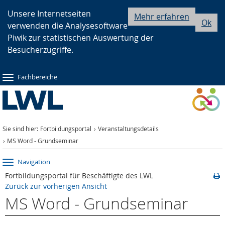
Zur
Zur
Zum
Unsere Internetseiten
Mehr erfahren
Ok
verwenden die Analysesoftware
Hauptnavigation
Seitennavigation
Inhalt
Piwik zur statistischen Auswertung der
Besucherzugriffe.
Fachbereiche
Sie sind hier:
Fortbildungsportal
Veranstaltungsdetails
MS Word - Grundseminar
Navigation
Fortbildungsportal für Beschäftigte des LWL
Zurück zur vorherigen Ansicht
MS Word - Grundseminar