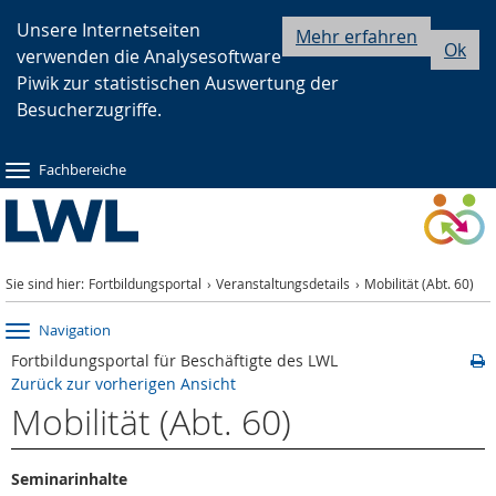
Zur
Zur
Zum
Unsere Internetseiten
Mehr erfahren
Ok
verwenden die Analysesoftware
Hauptnavigation
Seitennavigation
Inhalt
Piwik zur statistischen Auswertung der
Besucherzugriffe.
Fachbereiche
Sie sind hier:
Fortbildungsportal
Veranstaltungsdetails
Mobilität (Abt. 60)
Navigation
Fortbildungsportal für Beschäftigte des LWL
Zurück zur vorherigen Ansicht
Mobilität (Abt. 60)
Seminarinhalte