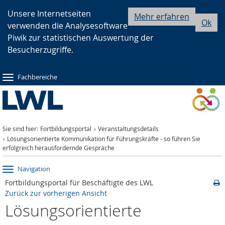
Zur
Zur
Zum
Unsere Internetseiten
Mehr erfahren
Ok
verwenden die Analysesoftware
Hauptnavigation
Seitennavigation
Inhalt
Piwik zur statistischen Auswertung der
Besucherzugriffe.
Fachbereiche
Sie sind hier:
Fortbildungsportal
Veranstaltungsdetails
Lösungsorientierte Kommunikation für Führungskräfte - so führen Sie
erfolgreich herausfordernde Gespräche
Navigation
Fortbildungsportal für Beschäftigte des LWL
Zurück zur vorherigen Ansicht
Lösungsorientierte