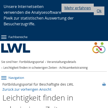
Zur
Zur
Zum
Unsere Internetseiten
Mehr erfahren
Ok
verwenden die Analysesoftware
Hauptnavigation
Seitennavigation
Inhalt
Piwik zur statistischen Auswertung der
Besucherzugriffe.
Fachbereiche
Sie sind hier:
Fortbildungsportal
Veranstaltungsdetails
Leichtigkeit finden in schwierigen Zeiten - Achtsamkeitstraining
Navigation
Fortbildungsportal für Beschäftigte des LWL
Zurück zur vorherigen Ansicht
Leichtigkeit finden in