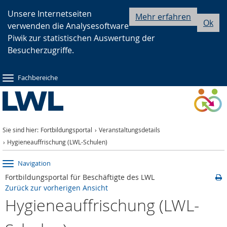
Zur
Zur
Zum
Unsere Internetseiten
Mehr erfahren
Ok
verwenden die Analysesoftware
Hauptnavigation
Seitennavigation
Inhalt
Piwik zur statistischen Auswertung der
Besucherzugriffe.
Fachbereiche
Sie sind hier:
Fortbildungsportal
Veranstaltungsdetails
Hygieneauffrischung (LWL-Schulen)
Navigation
Fortbildungsportal für Beschäftigte des LWL
Zurück zur vorherigen Ansicht
Hygieneauffrischung (LWL-