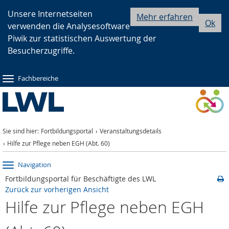
Zur
Zur
Zum
Unsere Internetseiten
Mehr erfahren
Ok
verwenden die Analysesoftware
Hauptnavigation
Seitennavigation
Inhalt
Piwik zur statistischen Auswertung der
Besucherzugriffe.
Fachbereiche
Sie sind hier:
Fortbildungsportal
Veranstaltungsdetails
Hilfe zur Pflege neben EGH (Abt. 60)
Navigation
Fortbildungsportal für Beschäftigte des LWL
Zurück zur vorherigen Ansicht
Hilfe zur Pflege neben EGH