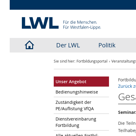
Der LWL
Politik
LWL-
Sie sind hier:
Fortbildungsportal
Veranstaltungs
Startseite
Fortbild
Unser An­ge­bot
Zurück z
Be­die­nungs­hin­wei­se
Ges
Zu­stän­dig­keit der
PE/Auf­lis­tung VfQA
Seminarz
Dienst­ver­ein­ba­rung
Die Teil
Fort­bil­dung
Teilhabe
Alle ak­tu­el­len Fort­bil­