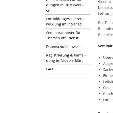
Gesamt- 
dun­gen in Druck­ver­si­
bedarfs
on
Leistung
Fort­bil­dung/Wei­ter­ent­
Die Tei
wick­lung im In­tra­net
Behinder
Se­mi­nar­an­bie­ter für
Bedarfse
The­men öff. Dienst
Seminar
Da­ten­schutz­hin­wei­se
Re­gis­trie­rung & An­mel­
Übers
dung im Video er­klärt
Abgre
FAQ
Sachv
Einbe
Leits
Gesa
Besch
Forts