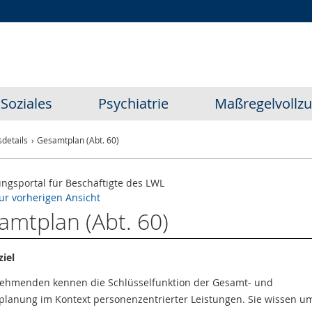
Zur
Zur
Zum
Hauptnavigation
Seitennavigation
Inhalt
Soziales
Psychiatrie
Maßregelvollz
details
Gesamtplan (Abt. 60)
ungsportal für Beschäftigte des LWL
ur vorherigen Ansicht
amtplan (Abt. 60)
iel
nehmenden kennen die Schlüsselfunktion der Gesamt- und
planung im Kontext personenzentrierter Leistungen. Sie wissen u