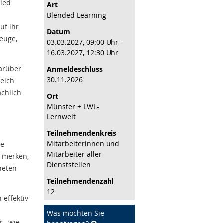
lied
Art
Blended Learning
uf ihr
Datum
euge,
03.03.2027, 09:00 Uhr -
16.03.2027, 12:30 Uhr
Darüber
Anmeldeschluss
30.11.2026
reich
achlich
Ort
Münster + LWL-
Lernwelt
Teilnehmenden­kreis
Mitarbeiterinnen und
ie
Mitarbeiter aller
d merken,
Dienststellen
neten
Teilnehmenden­zahl
12
 effektiv
Was möchten Sie
 , wie