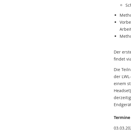
Sc
Metho
Vorbe
Arbei
Metho
Der erst
findet v
Die Teil
der LWL-
einem st
Headset
derzeitig
Endgerät
Termine
03.03.20