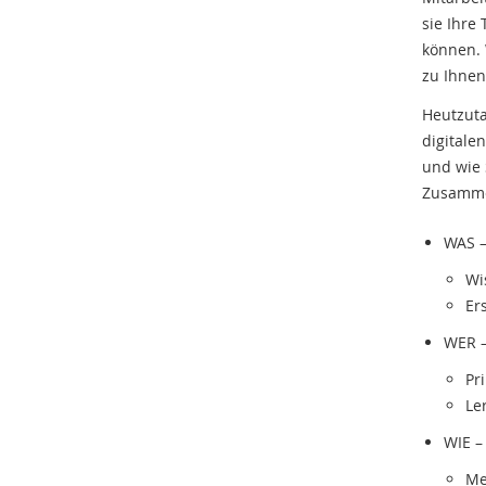
sie Ihre
können. 
zu Ihnen
Heutzuta
digitale
und wie 
Zusammen
WAS –
Wi
Er
WER –
Pr
Le
WIE –
Me