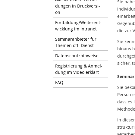
Sie habe
dun­gen in Druck­ver­si­
individu
on
einarbei
Fort­bil­dung/Wei­ter­ent­
Gegenüb
wick­lung im In­tra­net
die zur 
Se­mi­nar­an­bie­ter für
Sie kenn
The­men öff. Dienst
hinaus h
Da­ten­schutz­hin­wei­se
durchgef
sicher, s
Re­gis­trie­rung & An­mel­
dung im Video er­klärt
Seminar
FAQ
Sie beko
Person e
dass es 
Methode
In diese
struktur
Mitarbei