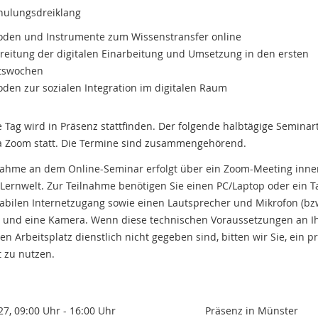
hulungsdreiklang
den und Instrumente zum Wissenstransfer online
reitung der digitalen Einarbeitung und Umsetzung in den ersten
tswochen
den zur sozialen Integration im digitalen Raum
e Tag wird in Präsenz stattfinden. Der folgende halbtägige Seminar
ia Zoom statt. Die Termine sind zusammengehörend.
nahme an dem Online-Seminar erfolgt über ein Zoom-Meeting inne
Lernwelt. Zur Teilnahme benötigen Sie einen PC/Laptop oder ein T
abilen Internetzugang sowie einen Lautsprecher und Mikrofon (bz
) und eine Kamera. Wenn diese technischen Voraussetzungen an 
en Arbeitsplatz dienstlich nicht gegeben sind, bitten wir Sie, ein p
 zu nutzen.
27, 09:00 Uhr - 16:00 Uhr
Präsenz in Münster