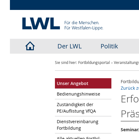
Der LWL
Politik
LWL-
Sie sind hier:
Fortbildungsportal
Veranstaltungs
Startseite
Fortbild
Unser An­ge­bot
Zurück z
Be­die­nungs­hin­wei­se
Erfo
Zu­stän­dig­keit der
Prä
PE/Auf­lis­tung VfQA
Dienst­ver­ein­ba­rung
Fort­bil­dung
Seminarz
Alle ak­tu­el­len Fort­bil­