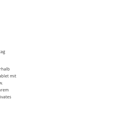
tag
rhalb
ablet mit
w.
Ihrem
rivates