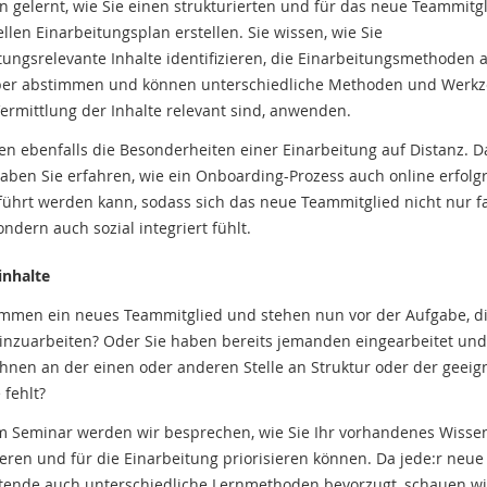
n gelernt, wie Sie einen strukturierten und für das neue Teammitg
ellen Einarbeitungsplan erstellen. Sie wissen, wie Sie
tungsrelevante Inhalte identifizieren, die Einarbeitungsmethoden a
er abstimmen und können unterschiedliche Methoden und Werkz
Vermittlung der Inhalte relevant sind, anwenden.
en ebenfalls die Besonderheiten einer Einarbeitung auf Distanz. 
aben Sie erfahren, wie ein Onboarding-Prozess auch online erfolg
ührt werden kann, sodass sich das neue Teammitglied nicht nur f
ondern auch sozial integriert fühlt.
inhalte
mmen ein neues Teammitglied und stehen nun vor der Aufgabe, d
inzuarbeiten? Oder Sie haben bereits jemanden eingearbeitet un
Ihnen an der einen oder anderen Stelle an Struktur oder der geeig
 fehlt?
m Seminar werden wir besprechen, wie Sie Ihr vorhandenes Wissen
ieren und für die Einarbeitung priorisieren können. Da jede:r neue
tende auch unterschiedliche Lernmethoden bevorzugt, schauen wir