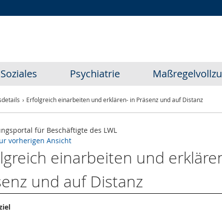
Zur
Zur
Zum
Hauptnavigation
Seitennavigation
Inhalt
Soziales
Psychiatrie
Maßregelvollz
details
Erfolgreich einarbeiten und erklären- in Präsenz und auf Distanz
ungsportal für Beschäftigte des LWL
ur vorherigen Ansicht
lgreich einarbeiten und erklären
senz und auf Distanz
iel