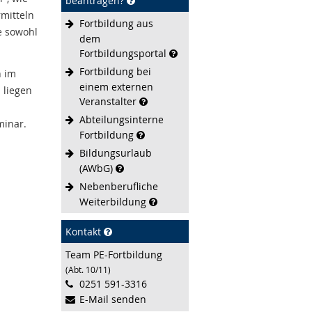
beantragen?
mitteln
Fortbildung aus
e sowohl
dem
Fortbildungsportal
Fortbildung bei
h im
einem externen
 liegen
Veranstalter
Abteilungsinterne
minar.
Fortbildung
Bildungsurlaub
(AWbG)
Nebenberufliche
Weiterbildung
Kontakt
Team PE-Fortbildung
(Abt. 10/11)
0251 591-3316
E-Mail senden