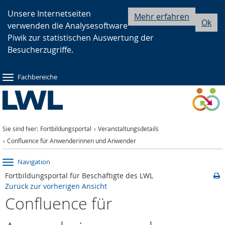
Zur
Zur
Zum
Unsere Internetseiten
Mehr erfahren
Ok
verwenden die Analysesoftware
Hauptnavigation
Seitennavigation
Inhalt
Piwik zur statistischen Auswertung der
Besucherzugriffe.
Fachbereiche
Sie sind hier:
Fortbildungsportal
Veranstaltungsdetails
Confluence für Anwenderinnen und Anwender
Navigation
Fortbildungsportal für Beschäftigte des LWL
Zurück zur vorherigen Ansicht
Confluence für