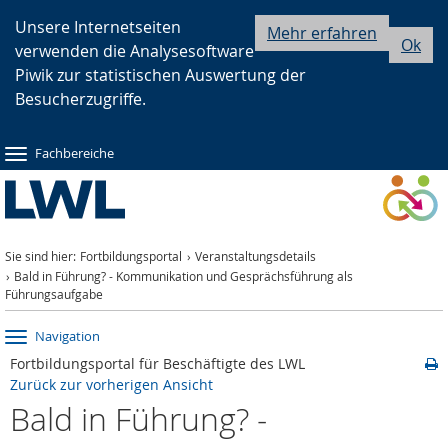
Zur
Zur
Zum
Unsere Internetseiten
Mehr erfahren
Ok
verwenden die Analysesoftware
Hauptnavigation
Seitennavigation
Inhalt
Piwik zur statistischen Auswertung der
Besucherzugriffe.
Fachbereiche
Sie sind hier:
Fortbildungsportal
Veranstaltungsdetails
Bald in Führung? - Kommunikation und Gesprächsführung als
Führungsaufgabe
Navigation
Fortbildungsportal für Beschäftigte des LWL
Zurück zur vorherigen Ansicht
Bald in Führung? -