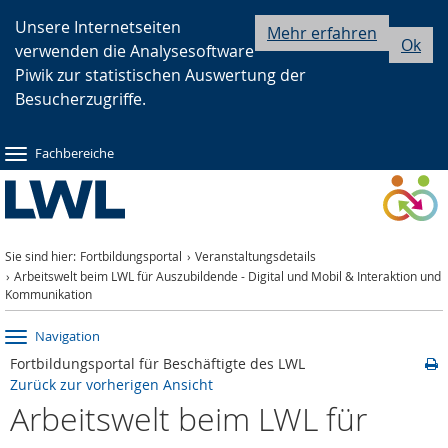
Zur
Zur
Zum
Unsere Internetseiten
Mehr erfahren
Ok
verwenden die Analysesoftware
Hauptnavigation
Seitennavigation
Inhalt
Piwik zur statistischen Auswertung der
Besucherzugriffe.
Fachbereiche
Sie sind hier:
Fortbildungsportal
Veranstaltungsdetails
Arbeitswelt beim LWL für Auszubildende - Digital und Mobil & Interaktion und
Kommunikation
Navigation
Fortbildungsportal für Beschäftigte des LWL
Zurück zur vorherigen Ansicht
Arbeitswelt beim LWL für